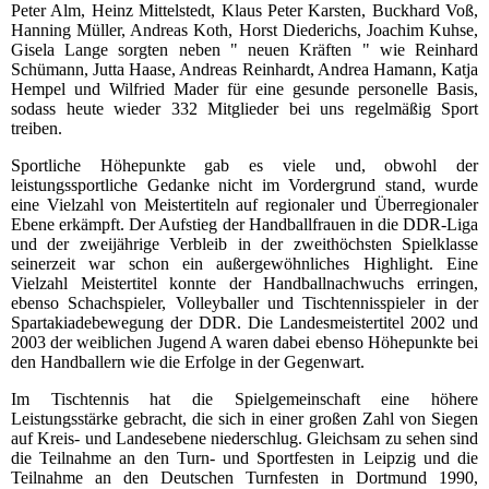
Peter Alm, Heinz Mittelstedt, Klaus Peter Karsten, Buckhard Voß,
Hanning Müller, Andreas Koth, Horst Diederichs, Joachim Kuhse,
Gisela Lange sorgten neben " neuen Kräften " wie Reinhard
Schümann, Jutta Haase, Andreas Reinhardt, Andrea Hamann, Katja
Hempel und Wilfried Mader für eine gesunde personelle Basis,
sodass heute wieder 332 Mitglieder bei uns regelmäßig Sport
treiben.
Sportliche Höhepunkte gab es viele und, obwohl der
leistungssportliche Gedanke nicht im Vordergrund stand, wurde
eine Vielzahl von Meistertiteln auf regionaler und Überregionaler
Ebene erkämpft. Der Aufstieg der Handballfrauen in die DDR-Liga
und der zweijährige Verbleib in der zweithöchsten Spielklasse
seinerzeit war schon ein außergewöhnliches Highlight. Eine
Vielzahl Meistertitel konnte der Handballnachwuchs erringen,
ebenso Schachspieler, Volleyballer und Tischtennisspieler in der
Spartakiadebewegung der DDR. Die Landesmeistertitel 2002 und
2003 der weiblichen Jugend A waren dabei ebenso Höhepunkte bei
den Handballern wie die Erfolge in der Gegenwart.
Im Tischtennis hat die Spielgemeinschaft eine höhere
Leistungsstärke gebracht, die sich in einer großen Zahl von Siegen
auf Kreis- und Landesebene niederschlug. Gleichsam zu sehen sind
die Teilnahme an den Turn- und Sportfesten in Leipzig und die
Teilnahme an den Deutschen Turnfesten in Dortmund 1990,