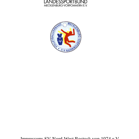
Impressum: SV Nord-West Rostock von 1974 e.V.